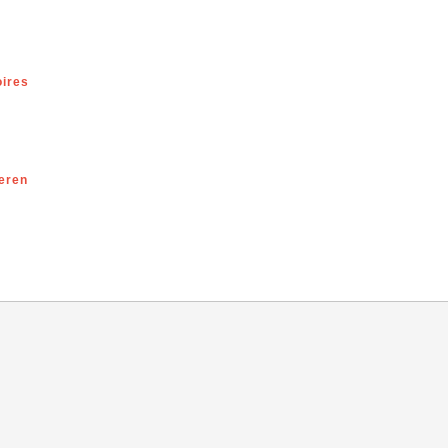
ires
eren