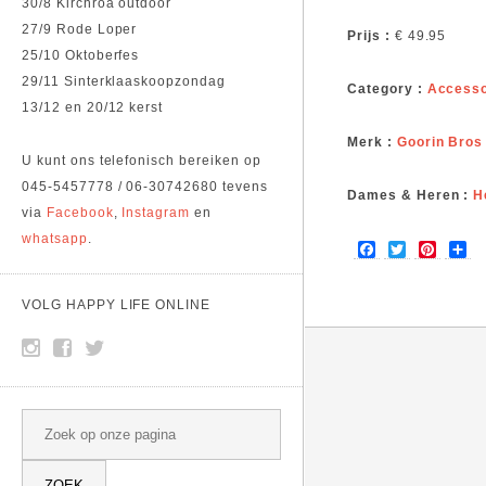
30/8 Kirchroa outdoor
27/9 Rode Loper
Prijs :
€ 49.95
25/10 Oktoberfes
29/11 Sinterklaaskoopzondag
Category :
Accesso
13/12 en 20/12 kerst
Merk :
Goorin Bros
U kunt ons telefonisch bereiken op
045-5457778 / 06-30742680 tevens
Dames & Heren :
H
via
Facebook
,
Instagram
en
whatsapp
.
F
T
P
S
a
w
i
h
c
i
n
a
e
t
t
r
VOLG HAPPY LIFE ONLINE
b
t
e
e
o
e
r
o
r
e
k
s
t
SEARCH
Search this site