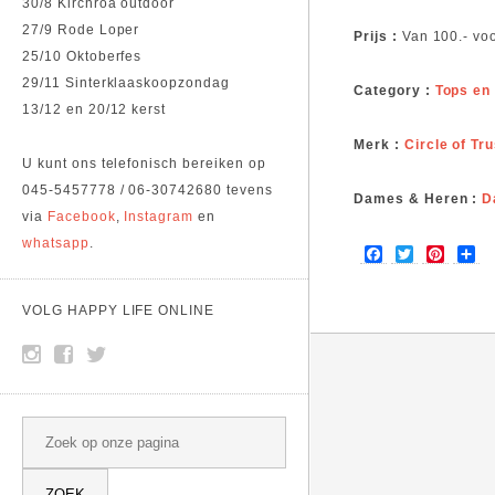
30/8 Kirchroa outdoor
27/9 Rode Loper
Prijs :
Van 100.- vo
25/10 Oktoberfes
29/11 Sinterklaaskoopzondag
Category :
Tops en
13/12 en 20/12 kerst
Merk :
Circle of Tru
U kunt ons telefonisch bereiken op
045-5457778 / 06-30742680 tevens
Dames & Heren :
D
via
Facebook
,
Instagram
en
whatsapp
.
F
T
P
S
a
w
i
h
c
i
n
a
e
t
t
r
VOLG HAPPY LIFE ONLINE
b
t
e
e
o
e
r
o
r
e
k
s
t
SEARCH
Search this site