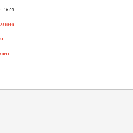
or 49.95
 Jassen
st
ames