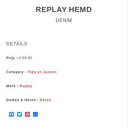
REPLAY HEMD
DENIM
DETAILS
Prijs :
€ 89.95
Category :
Tops en Jassen
Merk :
Replay
Dames & Heren :
Heren
F
T
P
S
a
w
i
h
c
i
n
a
e
t
t
r