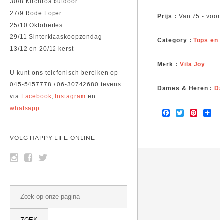
30/8 Kirchroa outdoor
27/9 Rode Loper
Prijs :
Van 75.- voor
25/10 Oktoberfes
29/11 Sinterklaaskoopzondag
Category :
Tops en
13/12 en 20/12 kerst
Merk :
Vila Joy
U kunt ons telefonisch bereiken op
045-5457778 / 06-30742680 tevens
Dames & Heren :
D
via
Facebook
,
Instagram
en
whatsapp
.
F
T
P
S
a
w
i
h
c
i
n
a
e
t
t
r
VOLG HAPPY LIFE ONLINE
b
t
e
e
o
e
r
o
r
e
k
s
t
SEARCH
Search this site