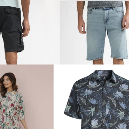
rk?
Dames/Heren
Categorie
Alle
Alle
Dames
Accessoires
Heren
Cadeaubon
Jeans & Bottoms
Tops en Jassen